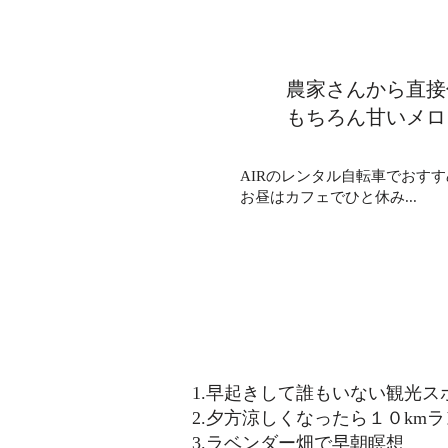
農家さんから直接
​もちろん甘いメ
AIRのレンタル自転車でおす
​お昼はカフェでひと休み...
1.早起きして誰もいない観光ス
2.夕方涼しくなったら１０km
3.ラベンダー畑で早朝瞑想