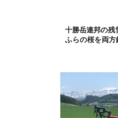
十勝岳連邦の残
​ふらの桜を両