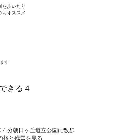
園を歩いたり
のもオススメ
ます
できる４
ら徒歩４分朝日ヶ丘道立公園に散歩
林の桜と残雪を見る