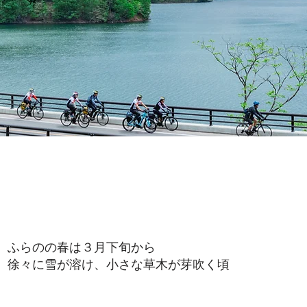
ふらのの春は３月下旬から
徐々に雪が溶け、小さな草木が芽吹く頃