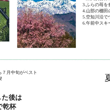
3.ふらの苺を
4.山部の棚
5.空知川沿
6.午前中ス
ら７月中旬がベスト
​
喫
した後は
で乾杯