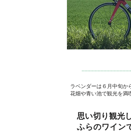
ラベンダーは６月中旬か
​花畑や青い池で観光を満
​思い切り観光
ふらのワイン