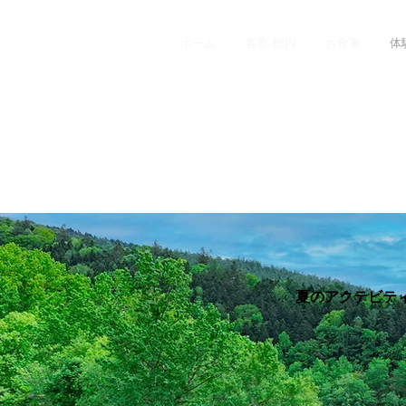
ホーム
客室/館内
お食事
体
夏のアクテビテ